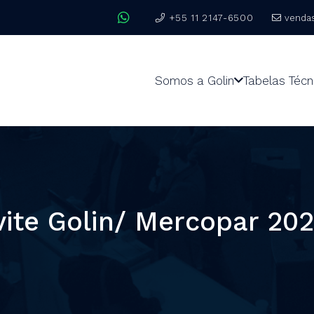
+55 11 2147-6500
venda
Somos a Golin
Tabelas Técn
nvite Golin/ Mercopar 20