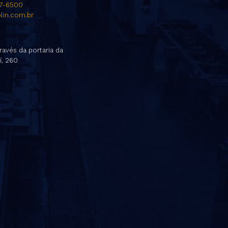
47-6500
lin.com.br
ravés da portaria da
í, 260