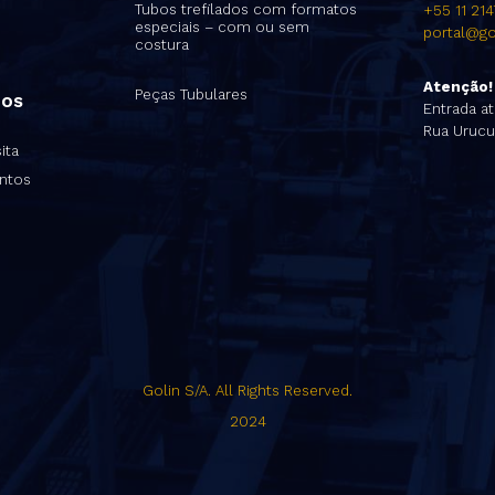
Tubos trefilados com formatos
+55 11 21
especiais – com ou sem
portal@go
costura
Atenção!
Peças Tubulares
nos
Entrada at
Rua Urucu
ita
ntos
Golin S/A. All Rights Reserved.
2024