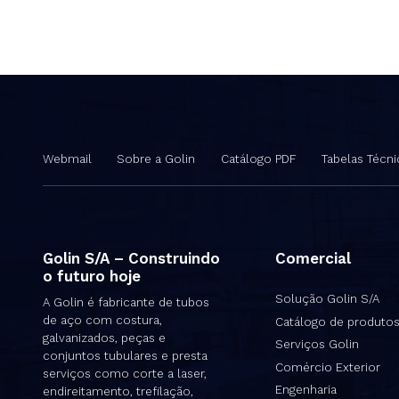
Webmail
Sobre a Golin
Catálogo PDF
Tabelas Técni
Golin S/A – Construindo
Comercial
o futuro hoje
Solução Golin S/A
A Golin é fabricante de tubos
de aço com costura,
Catálogo de produto
galvanizados, peças e
Serviços Golin
conjuntos tubulares e presta
Comércio Exterior
serviços como corte a laser,
Engenharia
endireitamento, trefilação,