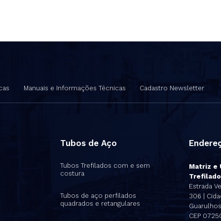
cas
Manuais e Informações Técnicas
Cadastro Newsletter
Tubos de Aço
Endere
Tubos Trefilados com e sem
Matriz e
costura
Trefilado
s
Estrada Ve
Tubos de aço perfilados
306 | Cidad
quadrados e retangulares
Guarulhos 
CEP 0725