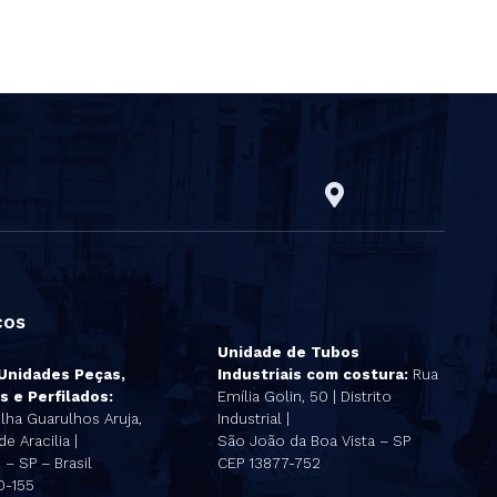
ços
Unidade de Tubos
 Unidades Peças,
Industriais com costura:
Rua
s e Perfilados:
Emília Golin, 50 | Distrito
lha Guarulhos Aruja,
Industrial |
e Aracilia |
São João da Boa Vista – SP
– SP – Brasil
CEP 13877-752
0-155