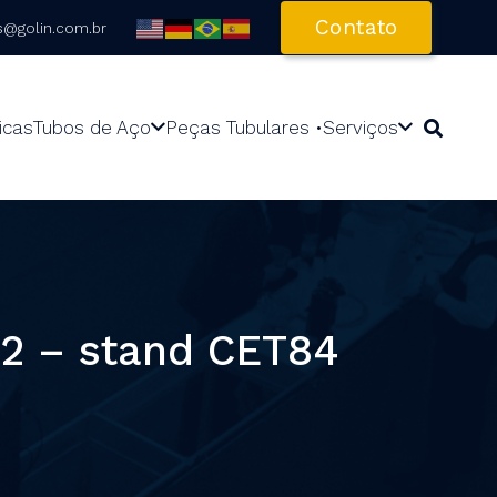
Contato
s@golin.com.br
icas
Tubos de Aço
Peças Tubulares •
Serviços
22 – stand CET84