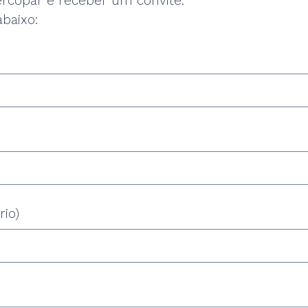
ercopar e receber um convite.
baixo:
rio)