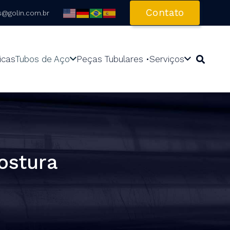
Contato
s@golin.com.br
icas
Tubos de Aço
Peças Tubulares •
Serviços
ostura