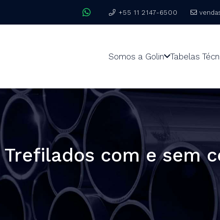
+55 11 2147-6500
venda
Somos a Golin
Tabelas Técn
 Trefilados com e sem c