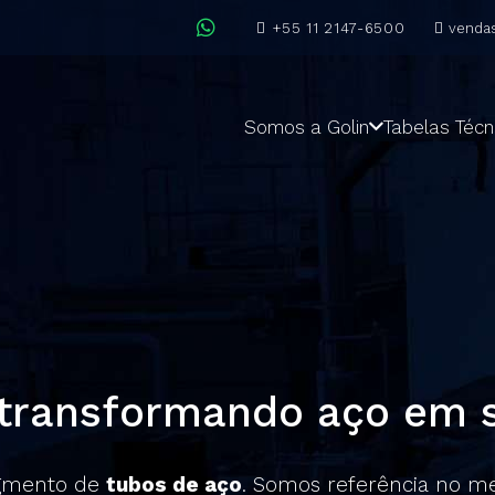
+55 11 2147-6500
venda
Somos a Golin
Tabelas Técn
 transformando aço em s
egmento de
tubos de aço
. Somos referência no me