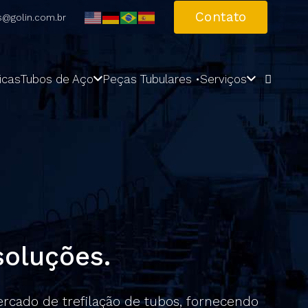
Contato
s@golin.com.br
icas
Tubos de Aço
Peças Tubulares •
Serviços
oluções.
rcado de trefilação de tubos, fornecendo