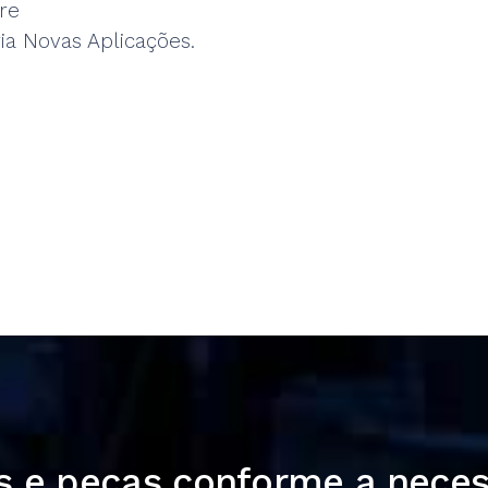
re
ia Novas Aplicações.
 e peças conforme a neces