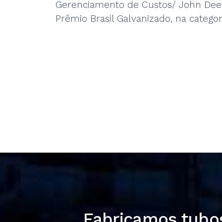
Gerenciamento de Custos/ John Dee
Prêmio Brasil Galvanizado, na categor
Fabricamos tubos