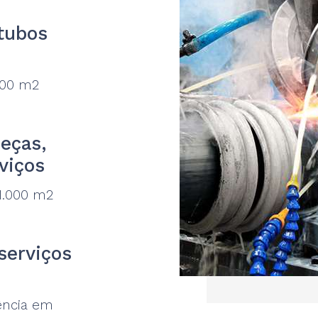
 tubos
.000 m2
eças,
rviços
41.000 m2
serviços
ência em