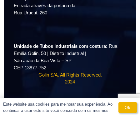
Entrada através da portaria da
Rua Urucuí, 260
Unidade de Tubos Industriais com costura:
Rua
Emília Golin, 50 | Distrito Industrial |
São João da Boa Vista – SP
CEP 13877-752
Golin S/A. All Rights Reserved.
2024
Este website usa cookies para melhorar sua experiência. Ao
Ok
continuar a usar este site você concorda com os mesmos.