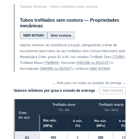
Tabelas técnicas · Tubos trefilados sem costura
Tubos trefilados sem costura — Propriedades
mecânicas
NBR 8476/84
Sem costura
Valores mínimos de resistência à tração, alongamento e limite de
escoamento para tubos de aço trefilados sem costura fabricados pela
Metalúrgica Golin
, graus A1 a A4, nos estados Trefilado Duro (
TD/BK
),
Trefilado Macio (
TM/BKM
), Recozido (
RB/GBK ou RD/GZF
) e
Normalizado (
NB/NBK ou ND/NZF
), conforme
NBR 8476/84
.
← Role para ver todos os estados de entrega →
Valores mínimos por grau e estado de entrega
NBR 8476/84
Trefilado duro
Trefilado macio
TD / BK
TM / BKM
Grau
do aço
Rm mín.
A mín.
Rm mín.
A mín.
(MPa)
(%)
(MPa)
(%)
A1
450
6
380
10