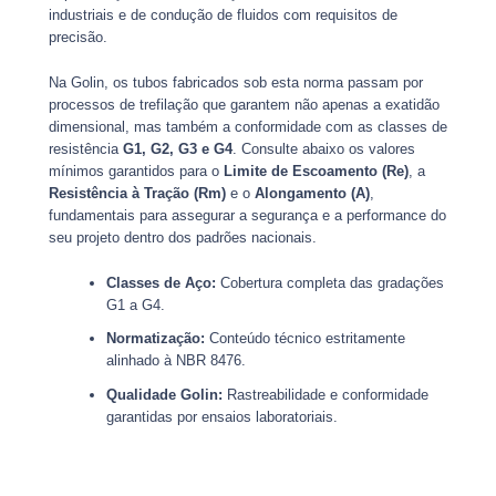
industriais e de condução de fluidos com requisitos de
precisão.
Na Golin, os tubos fabricados sob esta norma passam por
processos de trefilação que garantem não apenas a exatidão
dimensional, mas também a conformidade com as classes de
resistência
G1, G2, G3 e G4
. Consulte abaixo os valores
mínimos garantidos para o
Limite de Escoamento (
R
e
)
, a
Resistência à Tração (
R
m
)
e o
Alongamento (
A
)
,
fundamentais para assegurar a segurança e a performance do
seu projeto dentro dos padrões nacionais.
Classes de Aço:
Cobertura completa das gradações
G1 a G4.
Normatização:
Conteúdo técnico estritamente
alinhado à NBR 8476.
Qualidade Golin:
Rastreabilidade e conformidade
garantidas por ensaios laboratoriais.