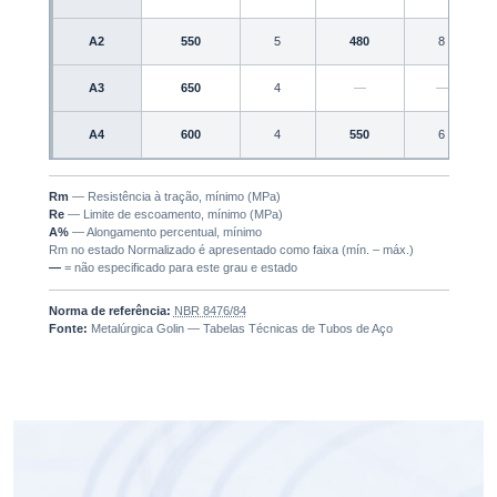
A2
550
5
480
8
A3
650
4
—
—
A4
600
4
550
6
Rm
— Resistência à tração, mínimo (MPa)
Re
— Limite de escoamento, mínimo (MPa)
A%
— Alongamento percentual, mínimo
Rm no estado Normalizado é apresentado como faixa (mín. – máx.)
—
= não especificado para este grau e estado
Norma de referência:
NBR 8476/84
Fonte:
Metalúrgica Golin — Tabelas Técnicas de Tubos de Aço