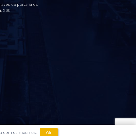
ravés da portaria da
í, 260
orda com os mesmos.
Ok