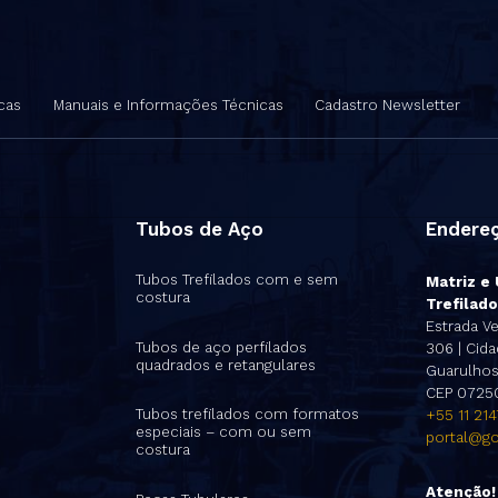
cas
Manuais e Informações Técnicas
Cadastro Newsletter
Tubos de Aço
Endere
Tubos Trefilados com e sem
Matriz e
costura
Trefilado
s
Estrada Ve
Tubos de aço perfilados
306 | Cidad
quadrados e retangulares
Guarulhos 
CEP 0725
Tubos trefilados com formatos
+55 11 21
especiais – com ou sem
portal@go
costura
Atenção!