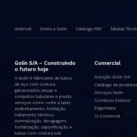
Webmail
Sobre a Golin
Catálogo PDF
Tabelas Técni
Golin S/A – Construindo
Comercial
o futuro hoje
Solução Golin S/A
A Golin é fabricante de tubos
de aço com costura,
Catálogo de produto
galvanizados, peças e
Serviços Golin
conjuntos tubulares e presta
Comércio Exterior
serviços como corte a laser,
Engenharia
endireitamento, trefilação,
tratamento térmico,
CI-Comercial
normalização, decapagem,
fosfatização, saponificação e
tubos com costura sob