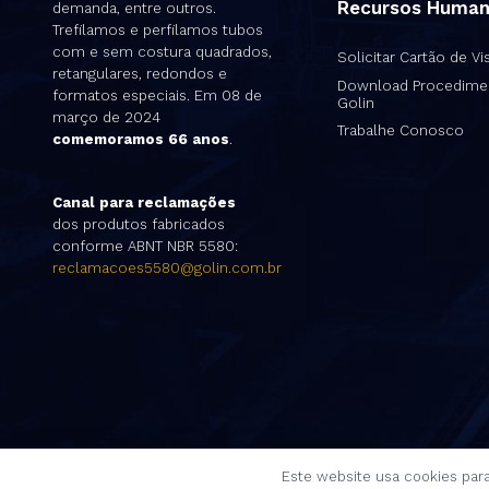
Recursos Huma
demanda, entre outros.
Trefilamos e perfilamos tubos
com e sem costura quadrados,
Solicitar Cartão de Vis
retangulares, redondos e
Download Procedime
formatos especiais. Em 08 de
Golin
março de 2024
Trabalhe Conosco
comemoramos 66 anos
.
Canal para reclamações
dos produtos fabricados
conforme ABNT NBR 5580:
reclamacoes5580@golin.com.br
Este website usa cookies par