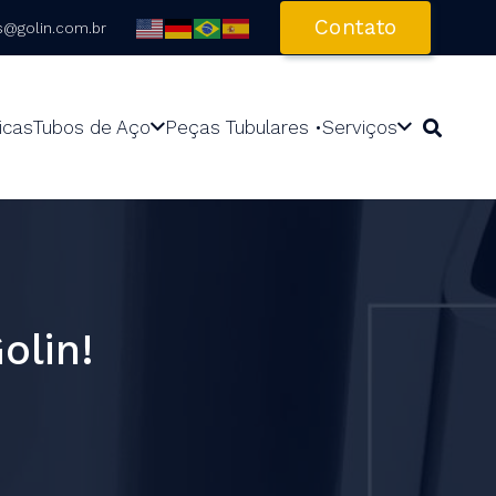
Contato
s@golin.com.br
icas
Tubos de Aço
Peças Tubulares •
Serviços
olin!