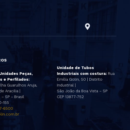
ços
Unidade de Tubos
 Unidades Peças,
Industriais com costura:
Rua
s e Perfilados:
Emília Golin, 50 | Distrito
lha Guarulhos Aruja,
Industrial |
e Aracilia |
São João da Boa Vista – SP
– SP – Brasil
CEP 13877-752
0-155
47-6500
lin.com.br