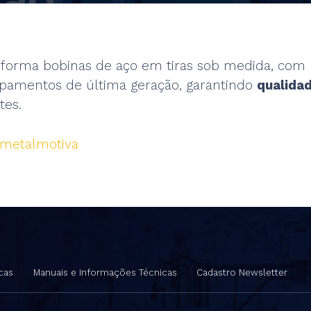
forma bobinas de aço em tiras sob medida, com p
uipamentos de última geração, garantindo
qualida
tes.
-metalmotiva
cas
Manuais e Informações Técnicas
Cadastro Newsletter