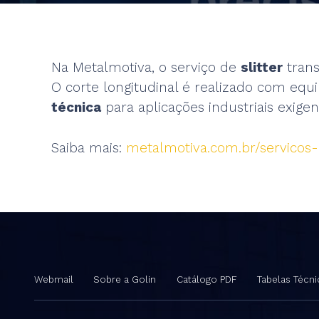
Na Metalmotiva, o serviço de
slitter
trans
O corte longitudinal é realizado com eq
técnica
para aplicações industriais exigen
Saiba mais:
metalmotiva.com.br/servicos
Webmail
Sobre a Golin
Catálogo PDF
Tabelas Técni