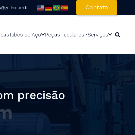
Contato
s@golin.com.br
icas
Tubos de Aço
Peças Tubulares •
Serviços
com precisão