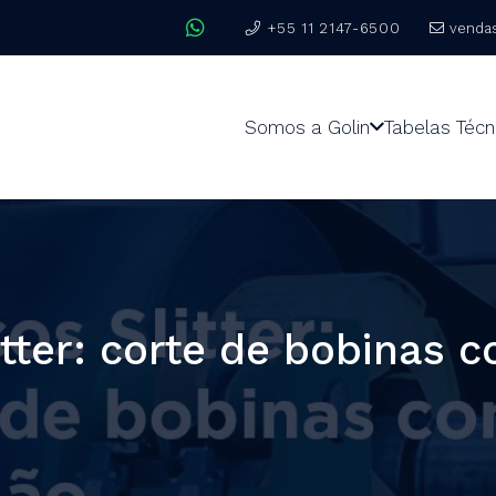
+55 11 2147-6500
venda
Somos a Golin
Tabelas Técn
itter: corte de bobinas 