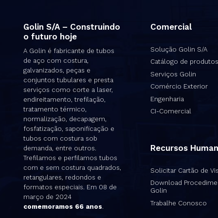
Golin S/A – Construindo
Comercial
o futuro hoje
Solução Golin S/A
A Golin é fabricante de tubos
de aço com costura,
Catálogo de produto
galvanizados, peças e
Serviços Golin
conjuntos tubulares e presta
Comércio Exterior
serviços como corte a laser,
Engenharia
endireitamento, trefilação,
tratamento térmico,
CI-Comercial
normalização, decapagem,
fosfatização, saponificação e
tubos com costura sob
Recursos Huma
demanda, entre outros.
Trefilamos e perfilamos tubos
com e sem costura quadrados,
Solicitar Cartão de Vis
retangulares, redondos e
Download Procedime
formatos especiais. Em 08 de
Golin
março de 2024
Trabalhe Conosco
comemoramos 66 anos
.