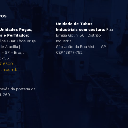
ços
Unidade de Tubos
 Unidades Peças,
Industriais com costura:
Rua
s e Perfilados:
Emília Golin, 50 | Distrito
lha Guarulhos Aruja,
Industrial |
e Aracilia |
São João da Boa Vista – SP
– SP – Brasil
CEP 13877-752
0-155
47-6500
lin.com.br
ravés da portaria da
í, 260