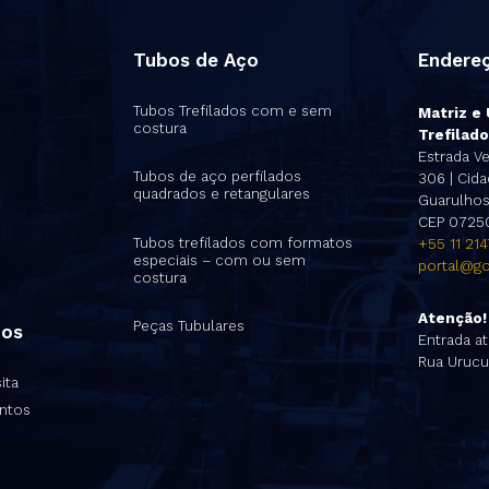
Tubos de Aço
Endere
Tubos Trefilados com e sem
Matriz e
costura
Trefilado
s
Estrada Ve
Tubos de aço perfilados
306 | Cidad
quadrados e retangulares
Guarulhos 
CEP 0725
Tubos trefilados com formatos
+55 11 21
especiais – com ou sem
portal@go
costura
Atenção!
Peças Tubulares
nos
Entrada at
Rua Urucu
ita
ntos