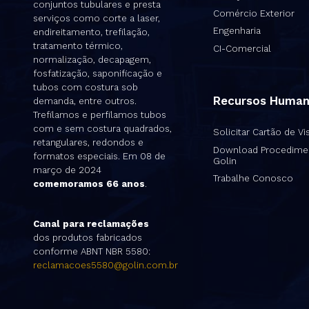
conjuntos tubulares e presta
Comércio Exterior
serviços como corte a laser,
Engenharia
endireitamento, trefilação,
tratamento térmico,
CI-Comercial
normalização, decapagem,
fosfatização, saponificação e
tubos com costura sob
Recursos Huma
demanda, entre outros.
Trefilamos e perfilamos tubos
com e sem costura quadrados,
Solicitar Cartão de Vis
retangulares, redondos e
Download Procedime
formatos especiais. Em 08 de
Golin
março de 2024
Trabalhe Conosco
comemoramos 66 anos
.
Canal para reclamações
dos produtos fabricados
conforme ABNT NBR 5580:
reclamacoes5580@golin.com.br