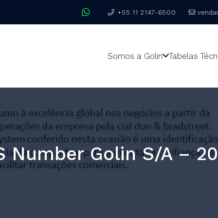
+55 11 2147-6500
venda
Somos a Golin
Tabelas Técn
 Number Golin S/A – 20