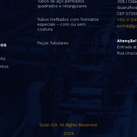
Tubos de aço perfilados
306 | Cidad
quadrados e retangulares
Guarulhos 
CEP 0725
Tubos trefilados com formatos
+55 11 21
especiais – com ou sem
portal@go
costura
Atenção!
Peças Tubulares
nos
Entrada at
Rua Urucu
ita
ntos
Golin S/A. All Rights Reserved.
2024