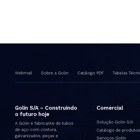
Webmail
Sobre a Golin
Catálogo PDF
Tabelas Técni
Golin S/A – Construindo
Comercial
o futuro hoje
Solução Golin S/A
A Golin é fabricante de tubos
de aço com costura,
Catálogo de produto
galvanizados, peças e
Serviços Golin