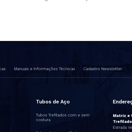
cas
Manuais e Informações Técnicas
Cadastro Newsletter
Tubos de Aço
Endere
Tubos Trefilados com e sem
Matriz e
costura
Trefilado
s
Estrada Ve