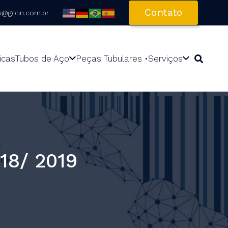
Contato
s@golin.com.br
icas
Tubos de Aço
Peças Tubulares •
Serviços
18/ 2019