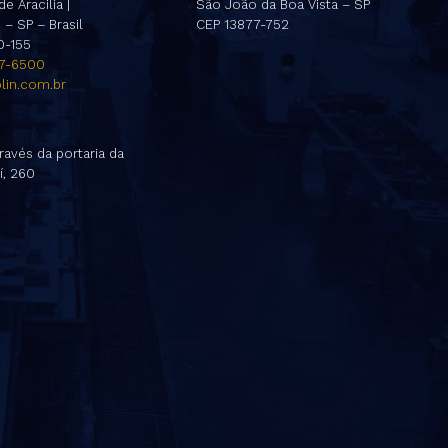
e Aracilia |
São João da Boa Vista – SP
– SP – Brasil
CEP 13877-752
0-155
47-6500
lin.com.br
ravés da portaria da
í, 260