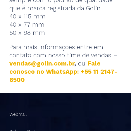
que é marca registrada da Golin.
40 x 115 mm
40 x 77 mm
50 x 98 mm
Para mais informações entre em
contato com nosso time de vendas –
vendas@golin.com.br
,
ou
Fale
conosco no WhatsApp: +55 11 2147-
6500
Webmail