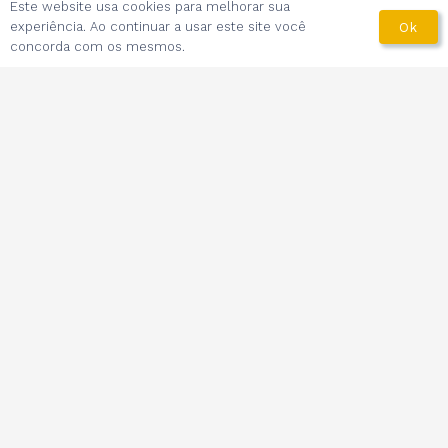
Este website usa cookies para melhorar sua
Entrada através da portaria da
experiência. Ao continuar a usar este site você
Ok
Rua Urucuí, 260
concorda com os mesmos.
Unidade de Tubos Industriais com costura:
Rua
Emília Golin, 50 | Distrito Industrial |
São João da Boa Vista – SP
CEP 13877-752
Golin S/A. All Rights Reserved.
2024