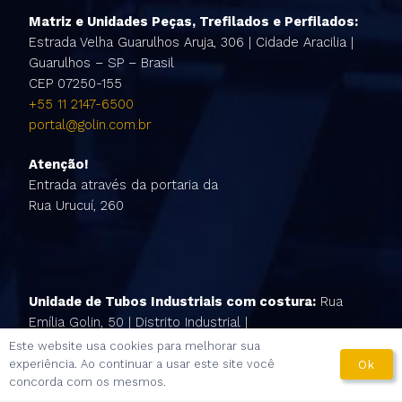
Matriz e Unidades Peças, Trefilados e Perfilados:
Estrada Velha Guarulhos Aruja, 306 | Cidade Aracilia |
Guarulhos – SP – Brasil
CEP 07250-155
+55 11 2147-6500
portal@golin.com.br
Atenção!
Entrada através da portaria da
Rua Urucuí, 260
Unidade de Tubos Industriais com costura:
Rua
Emília Golin, 50 | Distrito Industrial |
São João da Boa Vista – SP
Este website usa cookies para melhorar sua
CEP 13877-752
experiência. Ao continuar a usar este site você
Ok
concorda com os mesmos.
Golin S/A. All Rights Reserved.