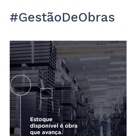
#GestãoDeObras